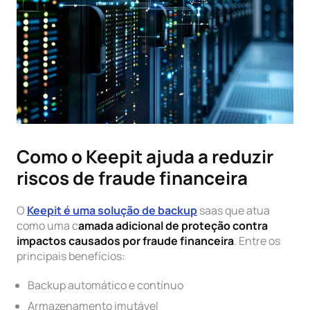
Como o Keepit ajuda a reduzir
riscos de fraude financeira
O
Keepit é uma solução de backup
saas que atua
como uma c
amada adicional de proteção contra
impactos causados por fraude financeira
. Entre os
principais benefícios:
Backup automático e contínuo
Armazenamento imutável