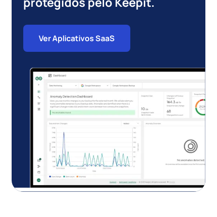
protegidos pelo Keepit.
Ver Aplicativos SaaS