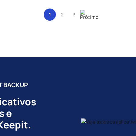
1
2
3
IT BACKUP
icativos
s e
Keepit.