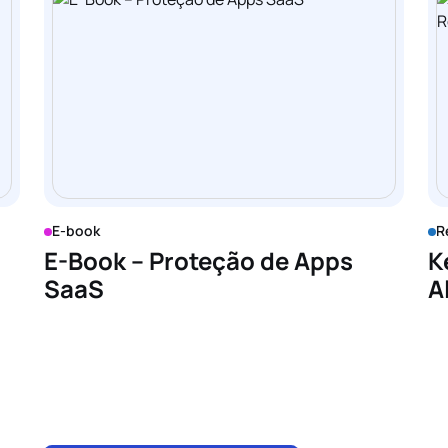
E-book
R
E-Book – Proteção de Apps
K
SaaS
A