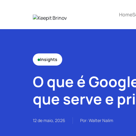
Home
S
Insights
O que é Googl
que serve e pr
12 de maio, 2026
Por: Walter Nalim